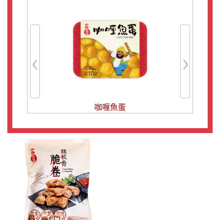
‹
›
咖喱魚蛋
碗仔