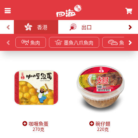
香港
出口
魚肉
墨魚八爪魚肉
魚皮餃
咖喱魚蛋
碗仔翅
270克
220克