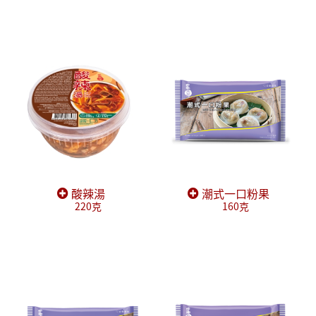
酸辣湯
潮式一口粉果
220克
160克