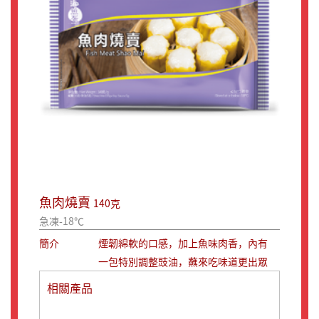
魚肉燒賣
140克
急凍-18℃
簡介
煙韌綿軟的口感，加上魚味肉香，內有
一包特別調整豉油，蘸來吃味道更出眾
相關產品