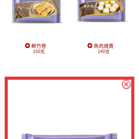
鮮竹卷
魚肉燒賣
160克
140克