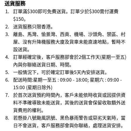
送貨服務
訂單滿$300即可免費送貨。訂單少於$300需付運費
$150。
送貨服務只限香港。
離島、馬灣、愉景灣、西貢、機場、沙頭角、禁區、村
屋、沒有升降機服務大廈及貨車未能直達地點，暫時不
設送貨。
訂單經確定後，客戶服務部會於2個工作天(星期一至五)
內與你聯絡送貨日期、時間。
一般情況下，可於確定訂單後5天內安排送貨。
配送時間:星期一至五 : 09:00 - 18:00; 星期六 : 09:00 -
15:00 (星期日除外)
於首次送貨預約時間內，客戶未能依時收貨或因提供資
料不準確導致未能送貨，其後的送貨會保留收取額外送
貨費用的權利。
若懸掛八號颱風訊號、黑色暴雨警告或惡劣天氣時，當
日不會送貨，客戶服務部會與你聯絡，處理送貨安排。