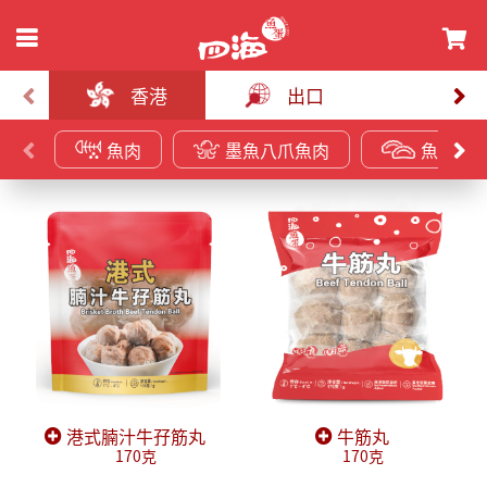
香港
出口
魚肉
墨魚八爪魚肉
魚皮餃
港式腩汁牛孖筋丸
牛筋丸
170克
170克