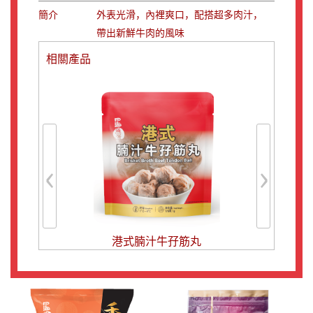
簡介
外表光滑，內裡爽口，配搭超多肉汁，
帶出新鮮牛肉的風味
相關產品
‹
›
港式腩汁牛孖筋丸
牛筋