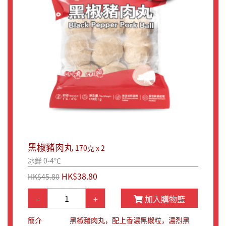
黑椒豬肉丸
170克 x 2
冰鮮 0-4℃
HK$38.80
HK$45.80
-
+
加入購物籃
簡介
黑椒豬肉丸，配上香濃黑椒粒，濃烈黑