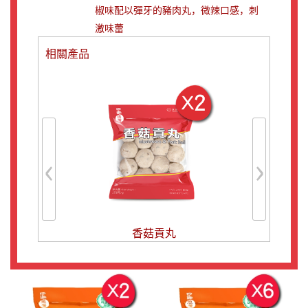
椒味配以彈牙的豬肉丸，微辣口感，刺
激味蕾
相關產品
‹
›
香菇貢丸
豬肉