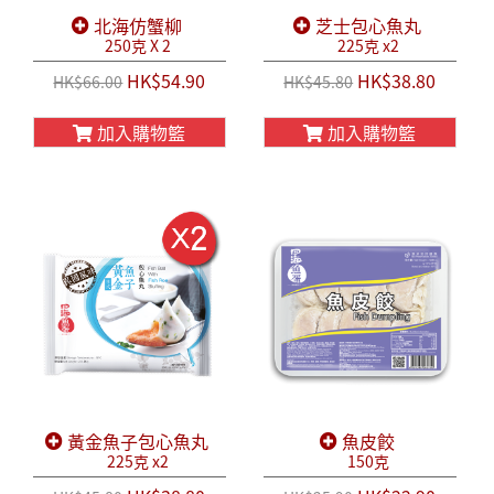
北海仿蟹柳
芝士包心魚丸
250克 X 2
225克 x2
HK$54.90
HK$38.80
HK$66.00
HK$45.80
加入購物籃
加入購物籃
黃金魚子包心魚丸
魚皮餃
225克 x2
150克