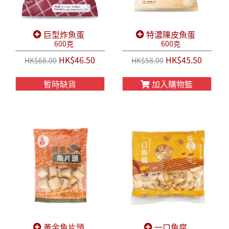
巨型炸魚蛋
特濃陳皮魚蛋
600克
600克
HK$46.50
HK$45.50
HK$68.00
HK$58.00
暫時缺貨
加入購物籃
黃金魚片頭
一口魚腐